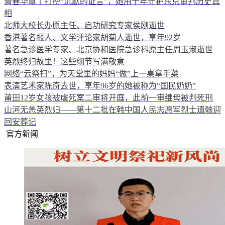
青春华章丨打捞“沉默的证言”，她用十年守护东京审判历史真
相
北师大校长办原主任、启功研究专家侯刚逝世
香港著名报人、文学评论家胡菊人逝世，享年92岁
著名急诊医学专家、北京协和医院急诊科原主任周玉淑逝世
英烈终归故里！这些细节写满敬意
网络“云祭扫”，为天堂里的妈妈“做”上一桌拿手菜
表演艺术家陈奇去世，享年96岁的她被称为“国民奶奶”
莆田12岁女孩被虐死案二审将开庭，此前一审继母被判死刑
山河无恙英烈归——第十二批在韩中国人民志愿军烈士遗骸迎
回安葬记
官方新闻