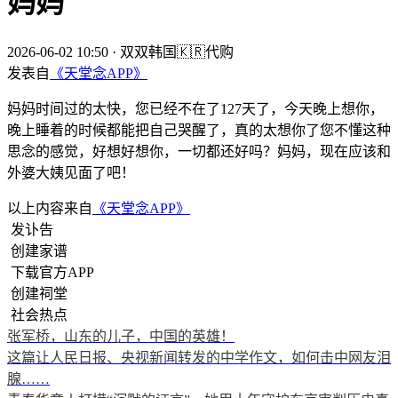
妈妈
2026-06-02 10:50
·
双双韩国🇰🇷代购
发表自
《天堂念APP》
妈妈时间过的太快，您已经不在了127天了，今天晚上想你，
晚上睡着的时候都能把自己哭醒了，真的太想你了您不懂这种
思念的感觉，好想好想你，一切都还好吗？妈妈，现在应该和
外婆大姨见面了吧！
以上内容来自
《天堂念APP》
发讣告
创建家谱
下载官方APP
创建祠堂
社会热点
张军桥，山东的儿子，中国的英雄！
这篇让人民日报、央视新闻转发的中学作文，如何击中网友泪
腺……