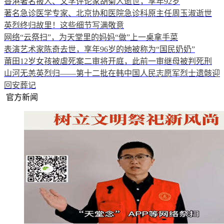
香港著名报人、文学评论家胡菊人逝世，享年92岁
著名急诊医学专家、北京协和医院急诊科原主任周玉淑逝世
英烈终归故里！这些细节写满敬意
网络“云祭扫”，为天堂里的妈妈“做”上一桌拿手菜
表演艺术家陈奇去世，享年96岁的她被称为“国民奶奶”
莆田12岁女孩被虐死案二审将开庭，此前一审继母被判死刑
山河无恙英烈归——第十二批在韩中国人民志愿军烈士遗骸迎
回安葬记
官方新闻