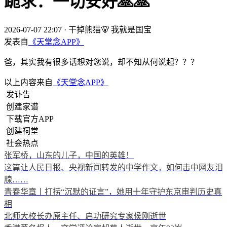
跪求：一切安好🙏🙏
2026-07-07 22:07
·
干掉熊猫🐻 我就是国宝
发表自
《天堂念APP》
爸，其实我有很多话想对您说，却不知从何说起？？？
以上内容来自
《天堂念APP》
发讣告
创建家谱
下载官方APP
创建祠堂
社会热点
张军桥，山东的儿子，中国的英雄！
这篇让人民日报、央视新闻转发的中学作文，如何击中网友泪
腺……
青春华章丨打捞“沉默的证言”，她用十年守护东京审判历史真
相
北师大校长办原主任、启功研究专家侯刚逝世