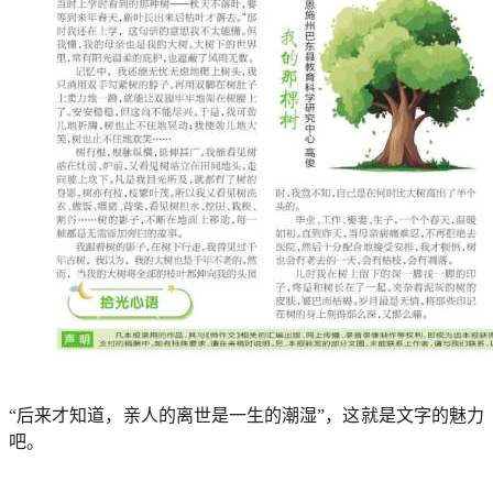
“后来才知道，亲人的离世是一生的潮湿”，这就是文字的魅力
吧。