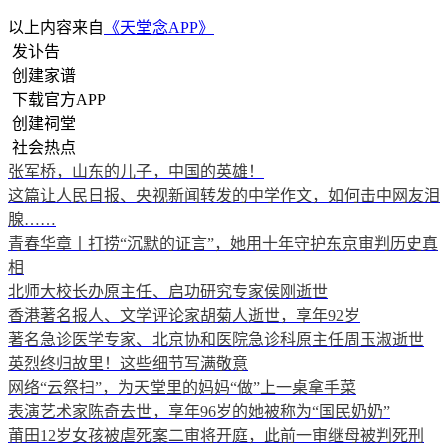
以上内容来自
《天堂念APP》
发讣告
创建家谱
下载官方APP
创建祠堂
社会热点
张军桥，山东的儿子，中国的英雄！
这篇让人民日报、央视新闻转发的中学作文，如何击中网友泪
腺……
青春华章丨打捞“沉默的证言”，她用十年守护东京审判历史真
相
北师大校长办原主任、启功研究专家侯刚逝世
香港著名报人、文学评论家胡菊人逝世，享年92岁
著名急诊医学专家、北京协和医院急诊科原主任周玉淑逝世
英烈终归故里！这些细节写满敬意
网络“云祭扫”，为天堂里的妈妈“做”上一桌拿手菜
表演艺术家陈奇去世，享年96岁的她被称为“国民奶奶”
莆田12岁女孩被虐死案二审将开庭，此前一审继母被判死刑