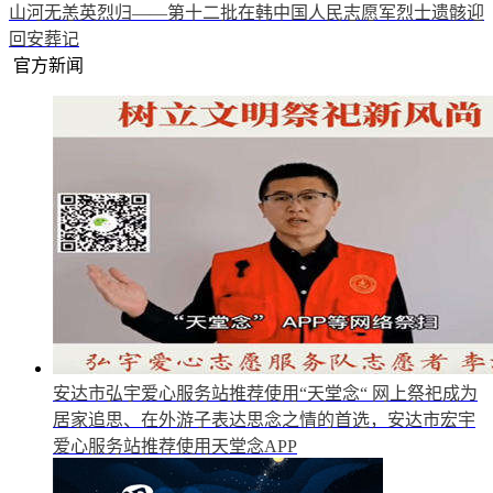
山河无恙英烈归——第十二批在韩中国人民志愿军烈士遗骸迎
回安葬记
官方新闻
安达市弘宇爱心服务站推荐使用“天堂念“
网上祭祀成为
居家追思、在外游子表达思念之情的首选，安达市宏宇
爱心服务站推荐使用天堂念APP