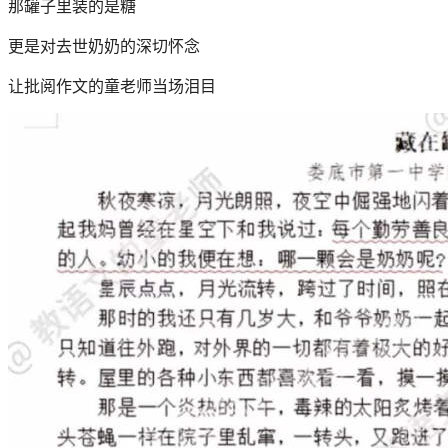
那罐子里装的是糖
更是对去世奶奶的深切怀念
让批阅作文的童老师当场泪目