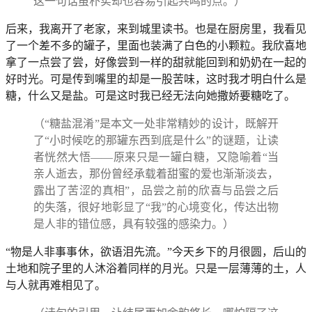
这一句话虽朴实却也容易引起共鸣的点。）
后来，我离开了老家，来到城里读书。也是在厨房里，我看见
了一个差不多的罐子，里面也装满了白色的小颗粒。我欣喜地
拿了一点尝了尝，好像尝到一样的甜就能回到和奶奶在一起的
好时光。可是传到嘴里的却是一股苦味，这时我才明白什么是
糖，什么又是盐。可是这时我已经无法向她撒娇要糖吃了。
（“糖盐混淆”是本文一处非常精妙的设计，既解开
了“小时候吃的那罐东西到底是什么”的谜题，让读
者恍然大悟——原来只是一罐白糖，又隐喻着“当
亲人逝去，那份曾经承载着甜蜜的爱也渐渐淡去，
露出了苦涩的真相”，品尝之前的欣喜与品尝之后
的失落，很好地彰显了“我”的心境变化，传达出物
是人非的错位感，具有较强的感染力。）
“物是人非事事休，欲语泪先流。”今天乡下的月很圆，后山的
土地和院子里的人沐浴着同样的月光。只是一层薄薄的土，人
与人就再难相见了。