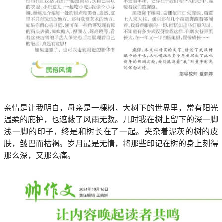
亲情是让我明白，母亲是一棵树，大树下的世界里，常有阳光
温柔的庇护，也遮蔽了风雨无数。儿时我在树上留下的深一脚
浅一脚的印子，终是和树长在了一起。夹杂着泥灰的树的皮
肤，皱巴而枯褐。岁月最是无情，将那些印记在树的身上刻得
那么深，又那么痛。