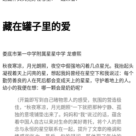
藏在罐子里的爱
娄底市第一中学附属星星中学 龙睿熙
秋夜寒凉，月光朗照，夜空中倔强地闪着几点星光。我抬起头
凝视着天上闪亮的星，想起我妈曾经在星空下和我说过：每个
勤劳善良的人在死后都会变成天上的星星，守护着地上的人。
幼小的我便在想：哪一颗会是奶奶呢？
（开篇即写到自己睹物思人的感受，氛围的营造极
佳，“秋夜寒凉，月光朗照”一下就把那种宁静、孤
独的意境铺垫出来了。妈妈和“我”说过的话，蕴含
着中国人自古以来对生命的美好寄托，将个人的思
念与永恒的星空联系在一起，提升了文章的格调和