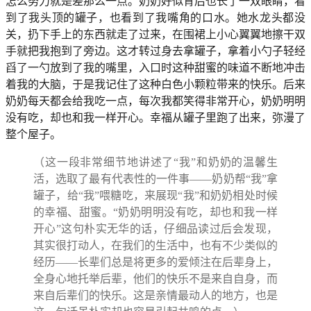
怎么努力就是差那么一点。奶奶好似背后也长了一双眼睛，看
到了我头顶的罐子，也看到了我嘴角的口水。她水龙头都没
关，扔下手上的东西就走了过来，在围裙上小心翼翼地擦干双
手就把我抱到了旁边。这才转过身去拿罐子，拿着小勺子轻经
舀了一勺放到了我的嘴里，入口时这种甜蜜的味道不断地冲击
着我的大脑，于是我记住了这种白色小颗粒带来的快乐。后来
奶奶每天都会给我吃一点，每次我都笑得非常开心，奶奶明明
没有吃，却也和我一样开心。幸福从罐子里跑了出来，弥漫了
整个屋子。
（这一段非常细节地讲述了“我”和奶奶的温馨生
活，选取了最有代表性的一件事——奶奶帮“我”拿
罐子，给“我”喂糖吃，来展现“我”和奶奶相处时候
的幸福、甜蜜。“奶奶明明没有吃，却也和我一样
开心”这句朴实无华的话，仔细品读过后会发现，
其实很打动人，在我们的生活中，也有不少类似的
经历——长辈们总是将更多的爱倾注在后辈身上，
全身心地托举后辈，他们的快乐不是来自自身，而
来自后辈们的快乐。这是亲情最动人的地方，也是