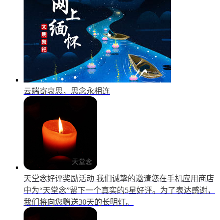
云端寄哀思，思念永相连
天堂念好评奖励活动
我们诚挚的邀请您在手机应用商店
中为“天堂念”留下一个真实的5星好评。为了表达感谢，
我们将向您赠送30天的长明灯。