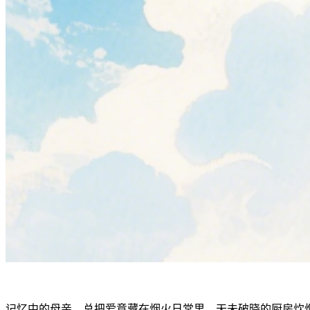
记忆中的母亲，总把爱意藏在烟火日常里。天未破晓的厨房炊