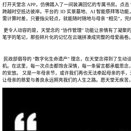
打开天堂念 APP，仿佛踏入了一间装满回忆的专属书房。点击
跨越时空抵达彼岸。平台的 3D 实景墓地、AI 智能祭拜
需计算时差，只要指尖轻点，就能随时随地与母亲 “相见”，
​ 更令人动容的是，天堂念的 “协作管理” 功能让亲情有
笔字的笔记，那些碎片化的记忆在云端拼凑成完整的母爱画卷
​ 民政部倡导的 “数字化生命遗产” 理念，在天堂念得到了
机。在这里，每一次点击都饱含深情，每一条留言都承载思念
的安放。​ 又是一年母亲节，或许我们再也无法牵起母亲的手
让母亲的慈爱与善良永远照亮我们的人生之路。愿天堂无疾苦