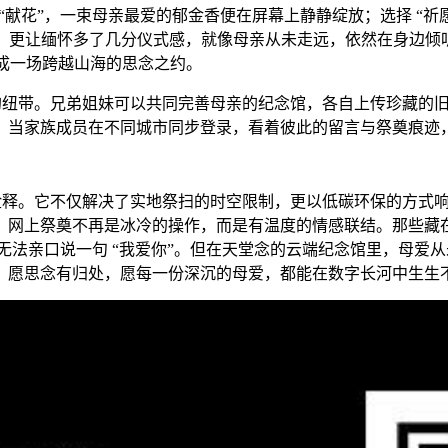
 “献花”，一束母亲最爱的郁金香便在屏幕上静静绽放；选择 “
等功能，更让缅怀多了几分仪式感，就像母亲从未走远，依然在身边
完成一场跨越山海的思念之约。
了凝聚的纽带。兄弟姐妹可以共同完善母亲的纪念馆，各自上传珍藏
。当家族成员在不同城市同步登录，看着彼此的留言与祭奠痕迹
生动诠释。它不仅解决了实地祭扫的时空限制，更以低碳环保的方式响
，网上祭奠不再是冰冷的操作，而是有温度的情感联结。那些藏
，无法亲口说一句 “我爱你”。但在天堂念的云端纪念馆里，母
，愿思念有归处，愿每一份深沉的母爱，都能在数字长河中生生不