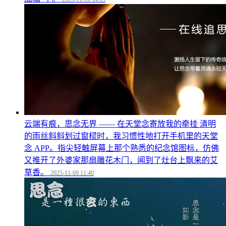
云端有痕，思念无界 —— 在天堂念寄放我的牵挂
清明
的雨丝斜斜划过窗棂时，我习惯性地打开手机里的天堂
念 APP。指尖轻触屏幕上那个熟悉的纪念馆图标，仿佛
又推开了外婆家那扇雕花木门，闻到了灶台上飘来的艾
草香。
2025-11-09 11:40