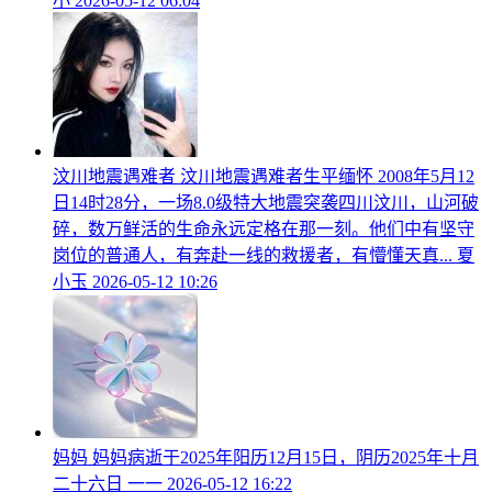
小 2026-05-12 06:04
汶川地震遇难者
汶川地震遇难者生平缅怀 2008年5月12
日14时28分，一场8.0级特大地震突袭四川汶川，山河破
碎，数万鲜活的生命永远定格在那一刻。他们中有坚守
岗位的普通人，有奔赴一线的救援者，有懵懂天真...
夏
小玉 2026-05-12 10:26
妈妈
妈妈病逝于2025年阳历12月15日，阴历2025年十月
二十六日
一一 2026-05-12 16:22