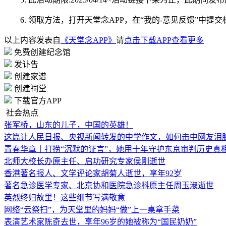
6. 领取方法，打开天堂念APP，在“我的-意见反馈”中提
以上内容发表自
《天堂念APP》
请
点击下载APP查看更多
免费创建纪念馆
发讣告
创建家谱
创建祠堂
下载官方APP
社会热点
张军桥，山东的儿子，中国的英雄！
这篇让人民日报、央视新闻转发的中学作文，如何击中网友泪
青春华章丨打捞“沉默的证言”，她用十年守护东京审判历史真
北师大校长办原主任、启功研究专家侯刚逝世
香港著名报人、文学评论家胡菊人逝世，享年92岁
著名急诊医学专家、北京协和医院急诊科原主任周玉淑逝世
英烈终归故里！这些细节写满敬意
网络“云祭扫”，为天堂里的妈妈“做”上一桌拿手菜
表演艺术家陈奇去世，享年96岁的她被称为“国民奶奶”