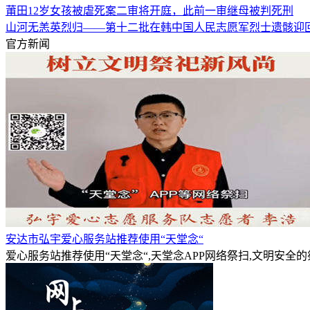
莆田12岁女孩被虐死案二审将开庭，此前一审继母被判死刑
山河无恙英烈归——第十二批在韩中国人民志愿军烈士遗骸迎
官方新闻
安达市弘宇爱心服务站推荐使用“天堂念“
爱心服务站推荐使用“天堂念“,天堂念APP网络祭扫,文明安全