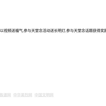
可以视频送福气,参与天堂念活动送长明灯,参与天堂念话题获得奖
族谱网
中华英烈网
中国文明网