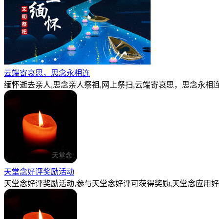
云端寄哀思，思念永相连
缅怀逝去亲人,思念亲人祭祖,网上祭扫,云端寄哀思，思念永相连
天堂念好评奖励活动
天堂念好评奖励活动,参与天堂念好评可获得奖励,天堂念应用好