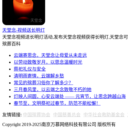
天堂念-视频送长明灯
天堂念视频送长明灯活动,发布天堂念视频获得长明灯,天堂念
殡葬百科
云端寄思念，天堂念让母爱从未走远
以劳动致敬岁月，以思念温暖时光
祭祀礼仪与安全
清明雨寄情，云端解乡愁
常见的殡葬习俗你了解多少？
三月春风里，以云端之念致敬不朽的她
灯映人间圆，心安云端处 —— 元宵节，让思念跨越山海
春节至，文明祭祀过春节，防范不能松懈！
友情链接:
中国殡葬协会
中国慈善总会
中华社会救助基金会
Copyright 2019-2025南京万慕网络科技有限公司 版权所有