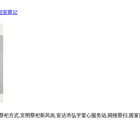
回安葬记
的祭祀方式,文明祭祀新风尚,安达市弘宇爱心服务站,网络祭扫,居